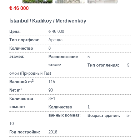
₺ 46 000
İstanbul / Kadıköy / Merdivenköy
Цена:
₺ 46 000
Тип портфеля:
Аренда
Количество
8
этажей:
Расположение
5
этажа:
Тип отопления:
К
омби (Природный Газ)
2
Валовой m
115
2
Net m
90
Количество
3+1
комнат:
Количество
1
ванных комнат:
Возраст здания:
5-
10
Год постройки:
2018